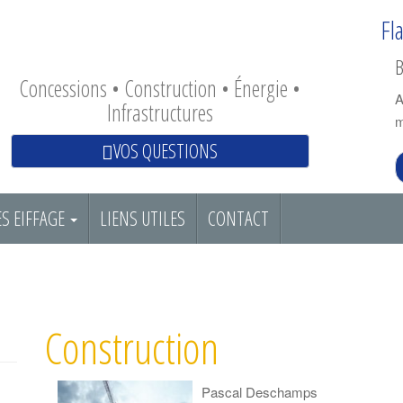
Fl
B
Concessions • Construction • Énergie •
A
Infrastructures
m
VOS QUESTIONS
S EIFFAGE
LIENS UTILES
CONTACT
Construction
Pascal Deschamps