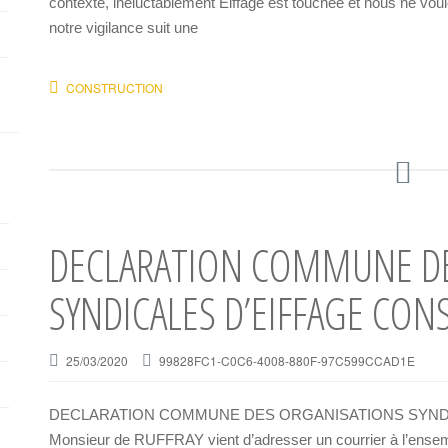
contexte, inéluctablement Eiffage est touchée et nous ne voulo
notre vigilance suit une
CONSTRUCTION
DECLARATION COMMUNE DE
SYNDICALES D’EIFFAGE CO
25/03/2020
99828FC1-C0C6-4008-880F-97C599CCAD1E
DECLARATION COMMUNE DES ORGANISATIONS SYND
Monsieur de RUFFRAY vient d’adresser un courrier à l’ensemb