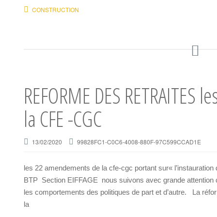
CONSTRUCTION
REFORME DES RETRAITES le
la CFE -CGC
13/02/2020
99828FC1-C0C6-4008-880F-97C599CCAD1E
les 22 amendements de la cfe-cgc portant sur« l’instaurati
BTP Section EIFFAGE nous suivons avec grande attention c
les comportements des politiques de part et d’autre. La réfo
la