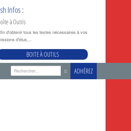
ash Infos :
oîte à Outils
fin d'obtenir tous les textes nécessaires à vos
issions d'élus,...
BOITE À OUTILS
R
ADHÉREZ
e
c
h
e
r
c
h
e