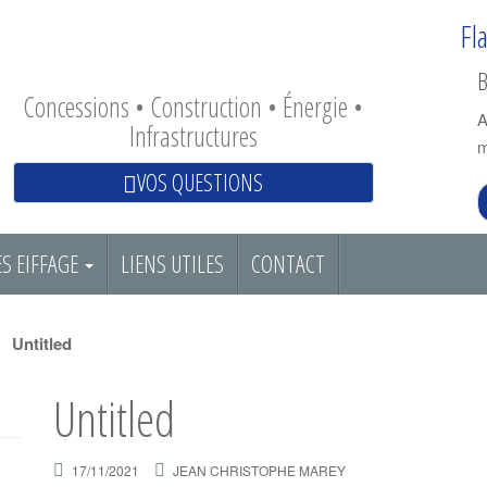
Fl
B
Concessions • Construction • Énergie •
A
Infrastructures
m
VOS QUESTIONS
S EIFFAGE
LIENS UTILES
CONTACT
Untitled
Untitled
17/11/2021
JEAN CHRISTOPHE MAREY