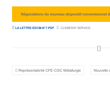
Négociations du nouveau dispositif conventionnel de
.
LA-LETTRE-EDCM-N°7.PDF
CLEMESSY SERVICE
Navigation
Représentativité CFE-CGC Métallurgie
Nouvelle c
de
l'article