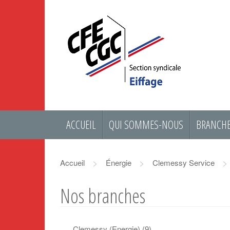
ACCUEIL
QUI SOMMES-NOUS
BRANCHE
>
>
>
Accueil
Énergie
Clemessy Service
Nos branches
Clemessy (Energie)
(9)