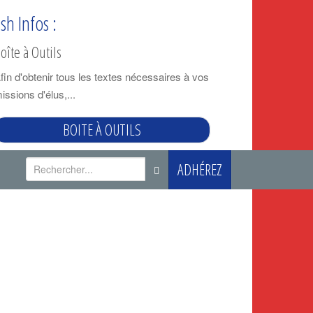
ash Infos :
oîte à Outils
fin d'obtenir tous les textes nécessaires à vos
issions d'élus,...
BOITE À OUTILS
R
ADHÉREZ
e
c
h
e
r
c
h
e