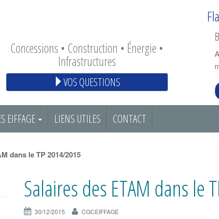
Fl
B
Concessions • Construction • Énergie •
A
Infrastructures
m
VOS QUESTIONS
S EIFFAGE
LIENS UTILES
CONTACT
AM dans le TP 2014/2015
Salaires des ETAM dans le 
30/12/2015
CGCEIFFAGE