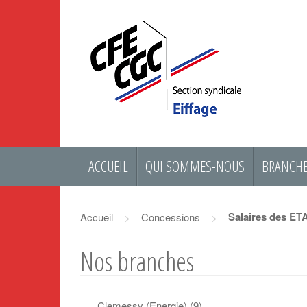
ACCUEIL
QUI SOMMES-NOUS
BRANCHE
>
>
Salaires des ET
Accueil
Concessions
Nos branches
Clemessy (Energie)
(9)