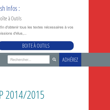
ash Infos :
oîte à Outils
fin d'obtenir tous les textes nécessaires à vos
issions d'élus,...
BOITE À OUTILS
R
ADHÉREZ
e
c
h
e
r
TP 2014/2015
c
h
e