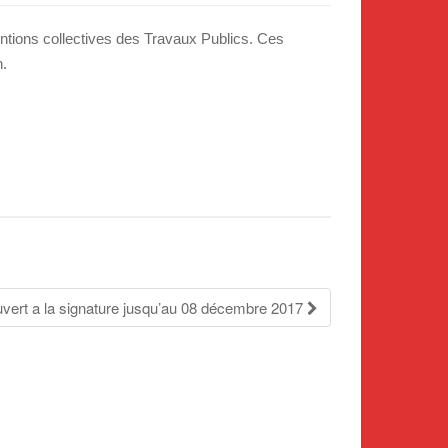
r
.
tions collectives des Travaux Publics. Ces
.
n.
.
ert a la signature jusqu’au 08 décembre 2017