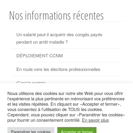
Nos informations récentes
Un salarié peut-il acquérir des congés payés
pendant un arrêt maladie ?
DÉPLOIEMENT CCNM
En route vers les élections professionnelles
C’est la rentrée…
Nous utilisons des cookies sur notre site Web pour vous offrir
Nouvelle convention collective métallurgie
l'expérience la plus pertinente en mémorisant vos préférences
et les visites répétées. En cliquant sur «Accepter et fermer»,
vous consentez à l'utilisation de TOUS les cookies.
Cependant, vous pouvez cliquer sur «Paramétrer les cookies»
pour fournir un consentement contrôlé.
En savoir plus
Crédits
Mentions légales
Politique de confidentialité
Paramétrer les cookies
Accepter et fermer