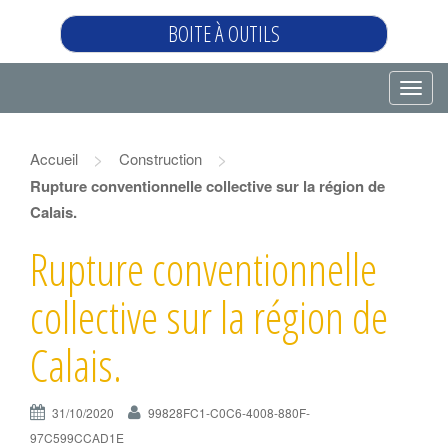
BOITE À OUTILS
T
o
g
>
>
Accueil
Construction
g
Rupture conventionnelle collective sur la région de
l
Calais.
e
n
Rupture conventionnelle
a
v
collective sur la région de
i
g
Calais.
a
t
31/10/2020
99828FC1-C0C6-4008-880F-
i
97C599CCAD1E
o