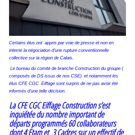
Certains élus ont appris par voie de presse et non en
interne la négociation d’une rupture conventionnelle
collective sur la région de Calais.
Le bureau du comité de branche Construction du groupe (
composés de DS issus de nos CSE) et notamment les
élus CFE CGC Eiffage sont surpris de ne pas avoir été
informés d’une telle décision.
La CFE CGC Eiffage Construction s’est
inquiétée du nombre important de
départs programmés 60 collaborateurs
dont 4 Etam et 3 Cadres sur un effectif de